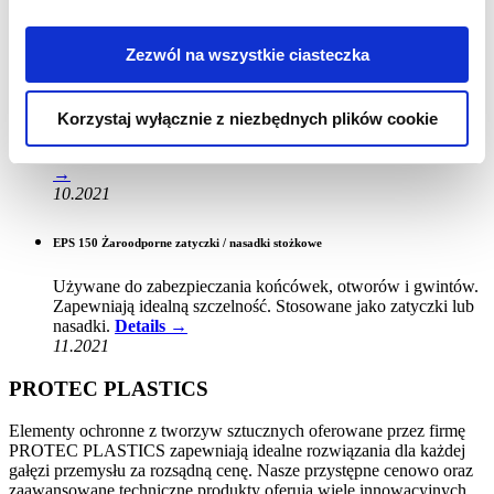
idealną szczelność. Stosowane jako zatyczki lub nasadki.
Details →
09.2021
Zezwól na wszystkie ciasteczka
EPS 135 Żaroodporne zatyczki / nasadki stożkowe z uchwytem
Korzystaj wyłącznie z niezbędnych plików cookie
Stosowane jako zatyczki lub nasadki. Na życzenie klienta
możemy wykonać ten element z EPDM (do 177° C).
Details
→
10.2021
EPS 150 Żaroodporne zatyczki / nasadki stożkowe
Używane do zabezpieczania końcówek, otworów i gwintów.
Zapewniają idealną szczelność. Stosowane jako zatyczki lub
nasadki.
Details →
11.2021
PROTEC PLASTICS
Elementy ochronne z tworzyw sztucznych oferowane przez firmę
PROTEC PLASTICS zapewniają idealne rozwiązania dla każdej
gałęzi przemysłu za rozsądną cenę. Nasze przystępne cenowo oraz
zaawansowane techniczne produkty oferują wiele innowacyjnych