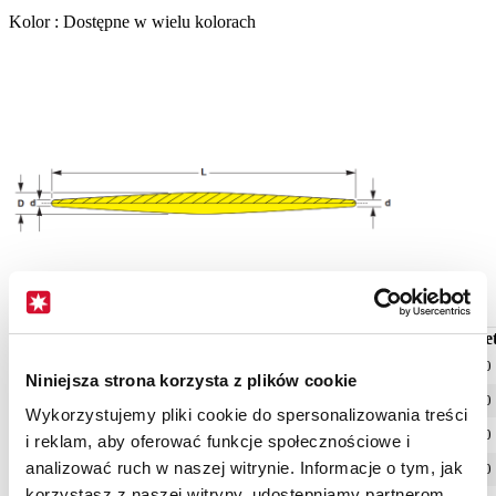
Kolor :
Dostępne w wielu kolorach
d
D
L
Shore A
Pakie
0.56
2.01
33.78
75
1.000
Niniejsza strona korzysta z plików cookie
0.58
2.03
52.83
75
1.000
Wykorzystujemy pliki cookie do spersonalizowania treści
0.58
3.17
50.80
75
1.000
i reklam, aby oferować funkcje społecznościowe i
analizować ruch w naszej witrynie. Informacje o tym, jak
0.79
2.11
49.02
75
1.000
korzystasz z naszej witryny, udostępniamy partnerom