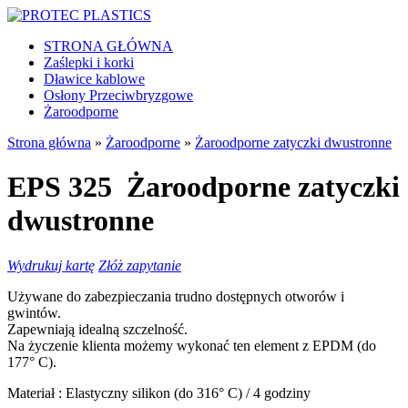
STRONA GŁÓWNA
Zaślepki i korki
Dławice kablowe
Osłony Przeciwbryzgowe
Żaroodporne
Strona główna
»
Żaroodporne
»
Żaroodporne zatyczki dwustronne
EPS 325
Żaroodporne zatyczki
dwustronne
Wydrukuj kartę
Złóż zapytanie
Używane do zabezpieczania trudno dostępnych otworów i
gwintów.
Zapewniają idealną szczelność.
Na życzenie klienta możemy wykonać ten element z EPDM (do
177° C).
Materiał :
Elastyczny silikon (do 316° C) / 4 godziny