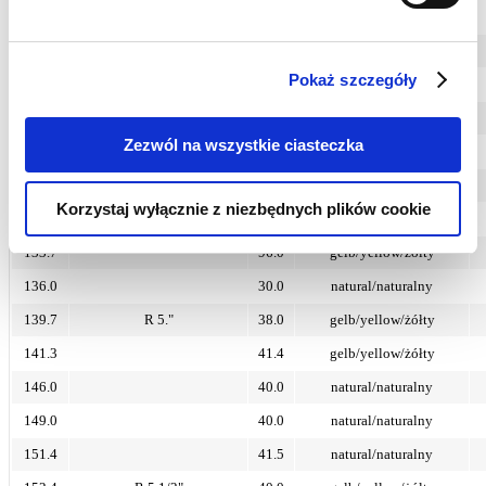
117.5
38.0
natural/naturalny
121.0
38.0
gelb/yellow/żółty
Pokaż szczegóły
125.0
38.0
gelb/yellow/żółty
126.0
37.2
natural/naturalny
Zezwól na wszystkie ciasteczka
127.0
R 4.1/2"
40.0
gelb/yellow/żółty
130.0
40.0
natural/naturalny
Korzystaj wyłącznie z niezbędnych plików cookie
133.0
36.0
gelb/yellow/żółty
133.7
96.0
gelb/yellow/żółty
136.0
30.0
natural/naturalny
139.7
R 5."
38.0
gelb/yellow/żółty
141.3
41.4
gelb/yellow/żółty
146.0
40.0
natural/naturalny
149.0
40.0
natural/naturalny
151.4
41.5
natural/naturalny