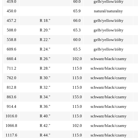
419.0
60.0
gelb/yellow/żółty
450.0
65.9
natural/naturalny
457.2
R 18."
66.0
gelb/yellow/żółty
508.0
R 20."
65.3
gelb/yellow/żółty
558.8
R 22."
60.0
gelb/yellow/żółty
609.6
R 24."
65.5
gelb/yellow/żółty
660.4
R 26."
102.0
schwarz/black/czarny
711.2
R 28."
115.0
schwarz/black/czarny
762.0
R 30."
115.0
schwarz/black/czarny
812.8
R 32."
115.0
schwarz/black/czarny
863.6
R 34."
155.0
schwarz/black/czarny
914.4
R 36."
115.0
schwarz/black/czarny
1016.0
R 40."
115.0
schwarz/black/czarny
1066.8
R 42."
102.0
schwarz/black/czarny
1117.6
R 44."
115.0
schwarz/black/czarny