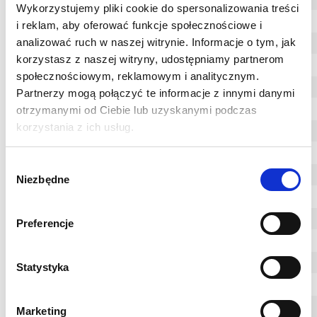
Wykorzystujemy pliki cookie do spersonalizowania treści
92.4
24.0
gelb/yellow/żółty
i reklam, aby oferować funkcje społecznościowe i
analizować ruch w naszej witrynie. Informacje o tym, jak
95.0
33.0
gelb/yellow/żółty
korzystasz z naszej witryny, udostępniamy partnerom
100.0
40.0
natural/naturalny
społecznościowym, reklamowym i analitycznym.
101.6
42.0
gelb/yellow/żółty
Partnerzy mogą połączyć te informacje z innymi danymi
102.0
40.0
gelb/yellow/żółty
otrzymanymi od Ciebie lub uzyskanymi podczas
korzystania z ich usług.
103.0
39.0
natural/naturalny
105.0
39.0
natural/naturalny
Wybór
106.0
42.0
gelb/yellow/żółty
Niezbędne
zgody
108.0
38.0
gelb/yellow/żółty
108.5
90.0
gelb/yellow/żółty
Preferencje
110.0
38.0
gelb/yellow/żółty
114.3
R 4."
38.0
gelb/yellow/żółty
Statystyka
114.3
90.0
natural/naturalny
116.3
40.0
grau/gray/szary
Marketing