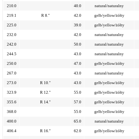
210.0
40.0
natural/naturalny
219.1
R 8."
42.0
gelb/yellow/żółty
225.0
39.0
gelb/yellow/żółty
232.0
42.0
natural/naturalny
242.0
50.0
natural/naturalny
244.5
43.0
natural/naturalny
250.0
47.0
gelb/yellow/żółty
267.0
43.0
natural/naturalny
273.0
R 10."
43.0
gelb/yellow/żółty
323.9
R 12."
55.0
gelb/yellow/żółty
355.6
R 14."
57.0
gelb/yellow/żółty
368.0
55.0
gelb/yellow/żółty
400.0
65.0
natural/naturalny
406.4
R 16."
62.0
gelb/yellow/żółty