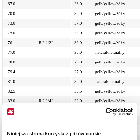
67.0
36.0
gelb/yellow/żółty
70.0
30.0
gelb/yellow/żółty
73.0
37.0
gelb/yellow/żółty
75.0
38.0
gelb/yellow/żółty
76.1
R 2.1/2"
32.0
gelb/yellow/żółty
77.0
35.0
natural/naturalny
78.0
26.0
gelb/yellow/żółty
79.4
27.0
gelb/yellow/żółty
81.0
30.0
natural/naturalny
82.5
30.5
gelb/yellow/żółty
83.0
R 2.3/4"
30.0
gelb/yellow/żółty
85.0
32.2
natural/naturalny
88.9
R 3."
40.0
gelb/yellow/żółty
88.9
90.0
gelb/yellow/żółty
Niniejsza strona korzysta z plików cookie
90.0
92.0
gelb/yellow/żółty