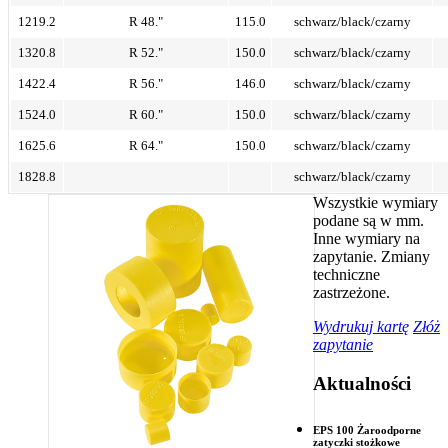
1219.2
R 48."
115.0
schwarz/black/czarny
1320.8
R 52."
150.0
schwarz/black/czarny
1422.4
R 56."
146.0
schwarz/black/czarny
1524.0
R 60."
150.0
schwarz/black/czarny
1625.6
R 64."
150.0
schwarz/black/czarny
1828.8
schwarz/black/czarny
Wszystkie wymiary
podane są w mm.
Inne wymiary na
zapytanie. Zmiany
techniczne
zastrzeżone.
Wydrukuj kartę
Złóż
zapytanie
Aktualności
EPS 100 Żaroodporne
zatyczki stożkowe