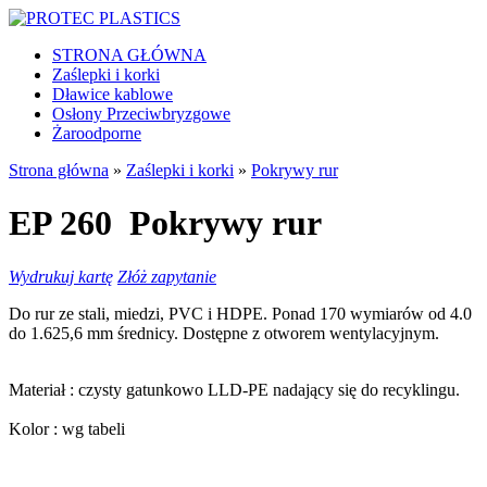
STRONA GŁÓWNA
Zaślepki i korki
Dławice kablowe
Osłony Przeciwbryzgowe
Żaroodporne
Strona główna
»
Zaślepki i korki
»
Pokrywy rur
EP 260
Pokrywy rur
Wydrukuj kartę
Złóż zapytanie
Do rur ze stali, miedzi, PVC i HDPE. Ponad 170 wymiarów od 4.0
do 1.625,6 mm średnicy. Dostępne z otworem wentylacyjnym.
Materiał :
czysty gatunkowo LLD-PE nadający się do recyklingu.
Kolor :
wg tabeli