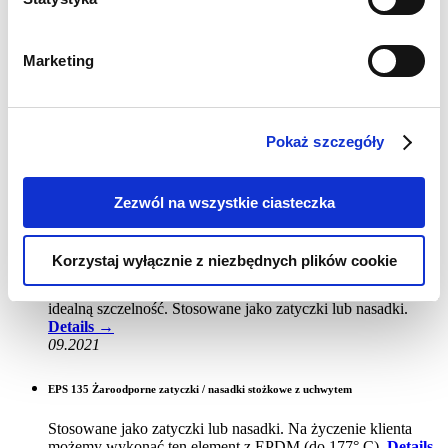
Wydrukuj kartę
Złóż
zapytanie
Marketing
Aktualności
EPS 100 Żaroodporne
zatyczki stożkowe
Pokaż szczegóły
Stożkowy kształt. Żaroodporne. Używane do zabezpieczania
otworów i gwintów.
Details →
Zezwól na wszystkie ciasteczka
08.2021
EPS 125 Żaroodporne zatyczki stożkowe
Korzystaj wyłącznie z niezbędnych plików cookie
Używane do zabezpieczania otworów i gwintów. Zapewniają
idealną szczelność. Stosowane jako zatyczki lub nasadki.
Details →
09.2021
EPS 135 Żaroodporne zatyczki / nasadki stożkowe z uchwytem
Stosowane jako zatyczki lub nasadki. Na życzenie klienta
możemy wykonać ten element z EPDM (do 177° C).
Details