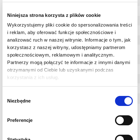
PG 36
55.0
10.0
5.0
PG 42
62.0
10.0
6.0
Niniejsza strona korzysta z plików cookie
PG 48
69.0
12.0
4.0
Wykorzystujemy pliki cookie do spersonalizowania treści
M 12x1.5
15.0
6.0
4.0
i reklam, aby oferować funkcje społecznościowe i
analizować ruch w naszej witrynie. Informacje o tym, jak
M 16x1.5
20.0
7.0
4.0
korzystasz z naszej witryny, udostępniamy partnerom
M 20x1.5
24.0
7.0
4.5
społecznościowym, reklamowym i analitycznym.
M 25x1.5
30.0
11.0
4.5
Partnerzy mogą połączyć te informacje z innymi danymi
M 32x1.5
38.0
11.0
5.0
otrzymanymi od Ciebie lub uzyskanymi podczas
korzystania z ich usług.
M 40x1.5
46.0
13.0
5.0
M 50x1.5
56.0
14.0
6.5
Wybór
M 63x1.5
69.7
15.0
5.5
Niezbędne
zgody
Wszystkie wymiary
podane są w mm.
Inne wymiary na
Preferencje
zapytanie. Zmiany
techniczne
zastrzeżone.
Statystyka