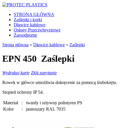
STRONA GŁÓWNA
Zaślepki i korki
Dławice kablowe
Osłony Przeciwbryzgowe
Żaroodporne
Strona główna
»
Dławice kablowe
»
Zaślepki
EPN 450
Zaślepki
Wydrukuj kartę
Złóż zapytanie
Rowek w główce umożliwia dokręcenie za pomocą śrubokrętu.
Stopień ochrony IP 54.
Materiał
:
twardy i sztywny polistyren PS
Kolor
:
jasnoszary RAL 7035