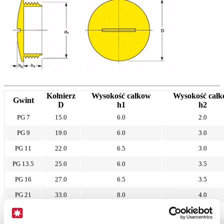
Kołnierz
Wysokość całkow
Wysokość cał
Gwint
D
h1
h2
PG 7
15.0
6.0
2.0
PG 9
19.0
6.0
3.0
PG 11
22.0
6.5
3.0
PG 13.5
25.0
6.0
3.5
PG 16
27.0
6.5
3.5
PG 21
33.0
8.0
4.0
PG 29
44.0
8.0
4.0